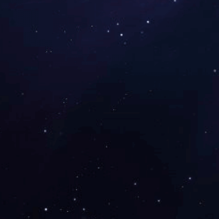
上一个：
公司代表性作品
下一个：
公司代表性作品
关于我们
联系人：李先生
联系地址：浙江省宁波市海曙区洞桥镇上蜃线1号