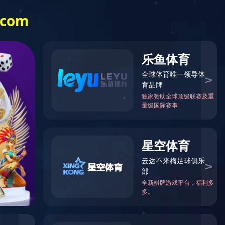
在线订购
新闻中心
联系方式