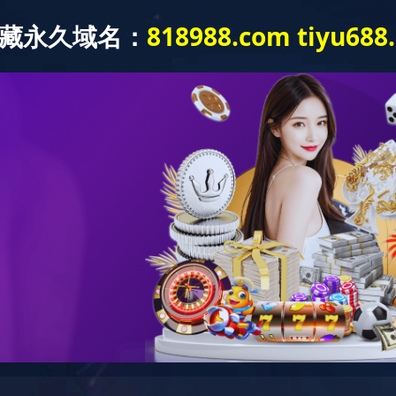
N官方网站/网页入口登录
关于我们
设备展示